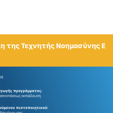
μη της Τεχνητής Νοημοσύνης Ε
0€
αγωγής προγράμματος:
 αποστάσεως εκπαίδευση
ούμενου πιστοποιητικού:
 Επιμόρφωσης