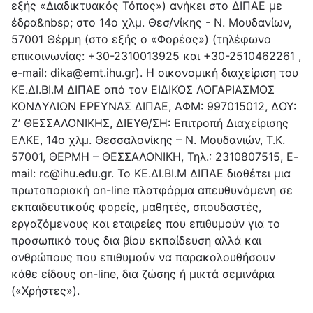
εξής «Διαδικτυακός Τόπος») ανήκει στο ΔΙΠΑΕ με
έδρα&nbsp; στο 14ο χλμ. Θεσ/νίκης - Ν. Μουδανίων,
57001 Θέρμη (στο εξής ο «Φορέας») (τηλέφωνο
επικοινωνίας: +30-2310013925 και +30-2510462261 ,
e-mail: dika@emt.ihu.gr). Η οικονομική διαχείριση του
ΚΕ.ΔΙ.ΒΙ.Μ ΔΙΠΑΕ από τον ΕΙΔΙΚΟΣ ΛΟΓΑΡΙΑΣΜΟΣ
ΚΟΝΔΥΛΙΩΝ ΕΡΕΥΝΑΣ ΔΙΠΑΕ, ΑΦΜ: 997015012, ΔΟΥ:
Ζ’ ΘΕΣΣΑΛΟΝΙΚΗΣ, ΔΙΕΥΘ/ΣΗ: Επιτροπή Διαχείρισης
ΕΛΚΕ, 14o χλμ. Θεσσαλονίκης – Ν. Μουδανιών, Τ.Κ.
57001, ΘΕΡΜΗ – ΘΕΣΣΑΛΟΝΙΚΗ, Τηλ.: 2310807515, E-
mail: rc@ihu.edu.gr. Το ΚΕ.ΔΙ.ΒΙ.Μ ΔΙΠΑΕ διαθέτει μια
πρωτοποριακή on-line πλατφόρμα απευθυνόμενη σε
εκπαιδευτικούς φορείς, μαθητές, σπουδαστές,
εργαζόμενους και εταιρείες που επιθυμούν για το
προσωπικό τους δια βίου εκπαίδευση αλλά και
ανθρώπους που επιθυμούν να παρακολουθήσουν
κάθε είδους on-line, δια ζώσης ή μικτά σεμινάρια
(«Χρήστες»).