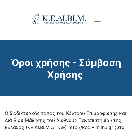
Παράκαμψη
προς
το
κυρίως
περιεχόμενο
Όροι χρήσης - Σύμβαση
Χρήσης
Ο διαδικτυακός τόπος του Κέντρου Επιμόρφωσης και
Διά Βίου Μάθησης του Διεθνούς Πανεπιστημίου της
Ελλάδος (ΚΕ.ΔΙ.ΒΙ.Μ ΔΙΠΑΕ) http://kedivim.ihu.gr (στο