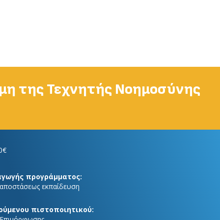
αμη της Τεχνητής Νοημοσύνης
0€
αγωγής προγράμματος:
 αποστάσεως εκπαίδευση
ούμενου πιστοποιητικού:
 Επιμόρφωσης