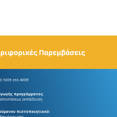
εριφορικές Παρεμβάσεις
ό 500€ στα 400€!
αγωγής προγράμματος:
 αποστάσεως εκπαίδευση
ούμενου πιστοποιητικού:
 Επιμόρφωσης