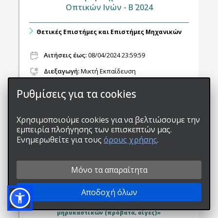
Οπτικών Ινών - Β΄ 2024
Θετικές Επιστήμες και Επιστήμες Μηχανικών
Αιτήσεις έως:
08/04/2024 23:59:59
Διεξαγωγή
:
Μικτή Εκπαίδευση
Διάρκεια:
40 ώρες, 1 μήνες
Ρυθμίσεις για τα cookies
Έναρξη:
13/04/2024
Χρησιμοποιούμε cookies για να βελτιώσουμε την
Δίδακτρα:
500€
εμπειρία πλοήγησης των επισκεπτών μας.
Ενημερωθείτε για τους
Λεπτομέρειες προγράμματος
όρους χρήσης
.
Μόνο τα απαραίτητα
«Εκπαίδευση κτηνιάτρων στα πρωτόκολλα
Αποδοχή όλων
συγχρονισμού οίστρου και στην εφαρμογή της
τεχνητής σπερματέγχυσης των μικρών
μηρυκαστικών (πρόβατα, αίγες)»